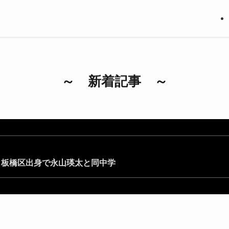
～ 新着記事 ～
｜板橋区出身で永山瑛太と同中学